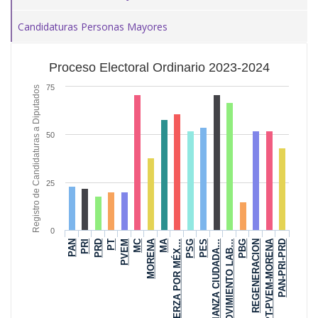
Candidaturas Personas Mayores
Proceso Electoral Ordinario 2023-2024
75
Registro de Candidaturas a Diputados
50
25
0
MA
PT-PVEM-MORENA
MORENA
MC
PRD
PES
PRI
PSG
PAN
FUERZA POR MÉX…
PAN-PRI-PRD
REGENERACION
PBG
PVEM
MOVIMIENTO LAB…
PT
ALIANZA CIUDADA…