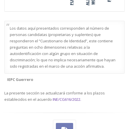
Los datos aquí presentados corresponden al número de
personas candidatas (propietarias y suplentes) que
respondieron el “Cuestionario de Identidad”, este contiene
109
109
103
103
preguntas en ocho dimensiones relativas a la
580
91
autoidentificación con algún grupo en situación de
86
545
86
86
82
79
79
78
78
76
77
discriminación; lo que no implica necesariamente que hayan
75
72
70
69
sido registradas en el marco de una acción afirmativa.
64
61
60
59
57
409
53
52
51
50
49
48
47
47
44
44
IEPC Guerrero
39
36
34
34
28
28
26
26
27
27
22
287
18
15
La presente sección se actualizará conforme a los plazos
11
3
establecidos en el acuerdo
INE/CG616/2022.
185